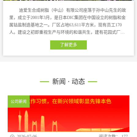
迪爱生合成树脂（中山）有限公司座落于孙中山先生的故
里，成立于2001年3月，是日本DIC集团在中国设立的树脂和金
属钴盐制造基地之一。厂区占地63,611平方米，现有员工170
人。建设之初即重视生产与环境的和谐共生，建有花园式厂
房，配置现代化标准制造大楼。公司主要产品为涂料用丙烯酸
了解更多
树脂、紫外线光固化树脂、醇酸树脂、聚酯树脂、聚氨酯树脂
及粘合剂以及轮胎用金属钴盐等。总公司DIC株式会社于1908年
创立，主要生产和销售印刷油墨。总部位于日本东京日本桥，
日本国内拥有两家分公司、6大营业所以及9大工厂。在全球超
过60个国家和地区拥有近200家分公司。集团全体员工超过
新闻 · 动态
20000人，在世界范围内为屈指可数的综合性化学公司。在不断
扩大有机颜料和合成树脂业务的同时，公司相关联核心技术也
达到世界顶尖水平。我们的技术被灵活运用到由原材料到加工
公司新闻
过程等广泛领域和各类产品中，为人们提供汽车、家电、食
品、住宅等各个生活领域里的创新型产品。 中山迪爱生公司
将通过不断的创新，努力为顾客和社会的发展做出贡献。中山
迪爱生将怀抱荣耀与梦想，脚踏实地，一如既往，致力创新，
凭借化学的力量实现梦想的蓝图。
2026-07-06
阅读次数：
177