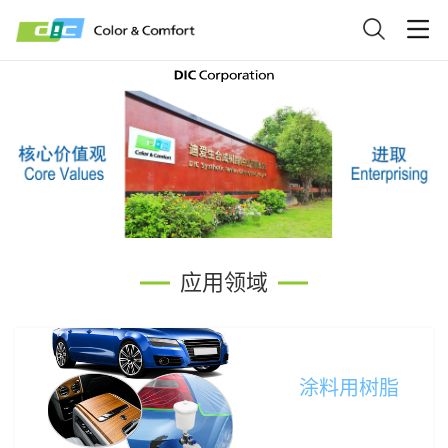
关于我们
关于
新闻
产品
人力
产品
关于DIC
公司新
树脂产
公司福
通知公
DIC中山
安全生
钴盐产
人才招
其他资
经营理
绿色发
唯美生
发展历
校企合
公司荣
新闻中心
产品中心
我们
中心
中心
资源
资料
闻
品
利
告
产
品
聘
料
念
展
活
程
作
誉
人力资源
应用领域
联系我们
涂料用树脂