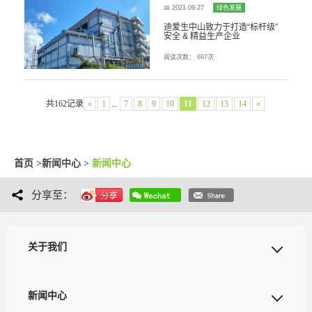
📅 2021-09-27
绿色发展
迪爱生中山致力于打造“标杆级”
安全 & 精益生产企业
阅读次数：
697次
共162记录
«
1
...
7
8
9
10
11
12
13
14
»
首页 >
新闻中心 >
新闻中心
分享至：
关于我们
新闻中心