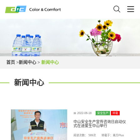
关于我们
关于
新闻
产品
人力
产品
关于DIC
公司新
树脂产
公司福
通知公
DIC中山
安全生
钴盐产
人才招
其他资
经营理
绿色发
唯美生
发展历
校企合
公司荣
新闻中心
首页 >
新闻中心 >
新闻中心
产品中心
我们
中心
中心
资源
资料
闻
品
利
告
产
品
聘
料
念
展
活
程
作
誉
新闻中心
人力资源
联系我们
📅 2022-06-18
安全生产
转载
中山安全生产宣传咨询日启动仪
式在迪爱生中山举行
阅读次数：
589次
转载于：南方Plus